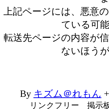
上記ページには、悪意
ている可
転送先ページの内容が
ないほう
By
キズム＠れもん
リンクフリー 掲示