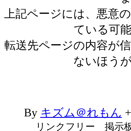
上記ページには、悪意
ている可
転送先ページの内容が
ないほう
By
キズム＠れもん
リンクフリー 掲示