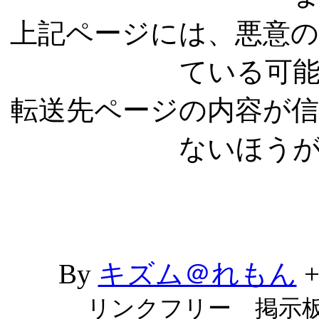
上記ページには、悪意
ている可
転送先ページの内容が
ないほう
By
キズム＠れもん
リンクフリー 掲示