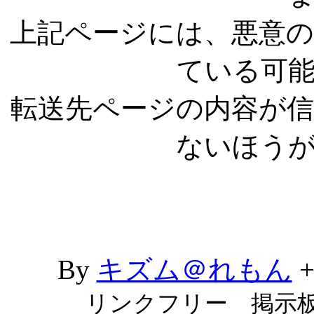
上記ページには、悪意
ている可
転送先ページの内容が
ないほう
By
キズム＠れもん
リンクフリー 掲示