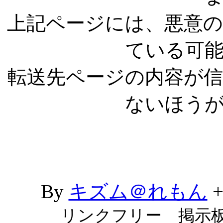
上記ページには、悪意
ている可
転送先ページの内容が
ないほう
By
キズム＠れもん
リンクフリー 掲示