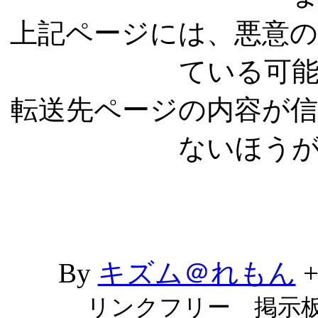
上記ページには、悪意
ている可
転送先ページの内容が
ないほう
By
キズム＠れもん
リンクフリー 掲示