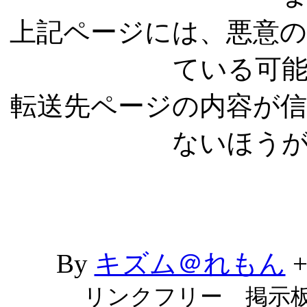
上記ページには、悪意
ている可
転送先ページの内容が
ないほう
By
キズム＠れもん
リンクフリー 掲示