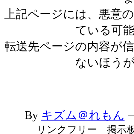
上記ページには、悪意
ている可
転送先ページの内容が
ないほう
By
キズム＠れもん
リンクフリー 掲示