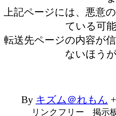
上記ページには、悪意
ている可
転送先ページの内容が
ないほう
By
キズム＠れもん
リンクフリー 掲示