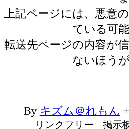
上記ページには、悪意
ている可
転送先ページの内容が
ないほう
By
キズム＠れもん
リンクフリー 掲示