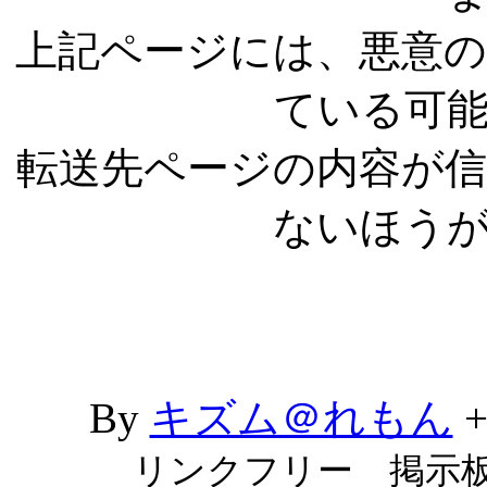
上記ページには、悪意
ている可
転送先ページの内容が
ないほう
By
キズム＠れもん
リンクフリー 掲示