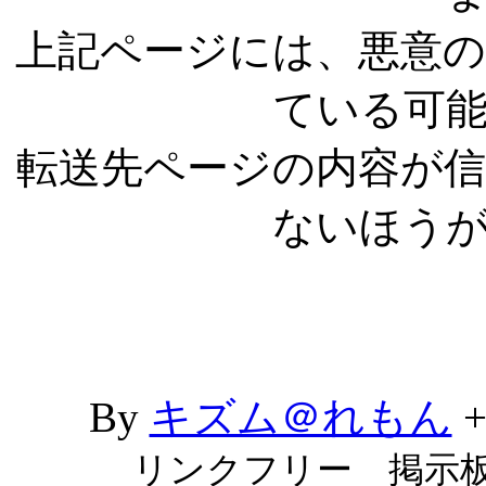
上記ページには、悪意
ている可
転送先ページの内容が
ないほう
By
キズム＠れもん
リンクフリー 掲示