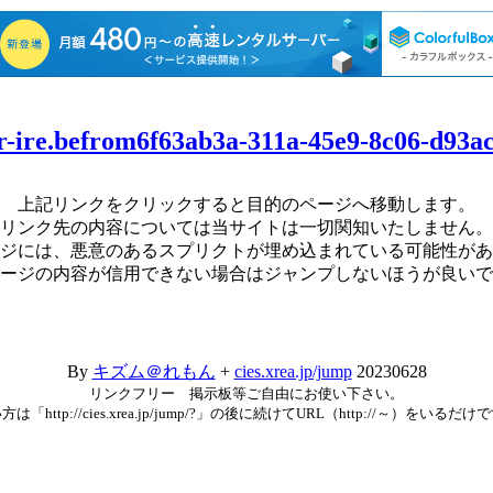
br-ire.befrom6f63ab3a-311a-45e9-8c06-d93
上記リンクをクリックすると目的のページへ移動します。
リンク先の内容については当サイトは一切関知いたしません。
ジには、悪意のあるスプリクトが埋め込まれている可能性があ
ージの内容が信用できない場合はジャンプしないほうが良いで
By
キズム＠れもん
+
cies.xrea.jp/jump
20230628
リンクフリー 掲示板等ご自由にお使い下さい。
方は「http://cies.xrea.jp/jump/?」の後に続けてURL（http://～）をいるだけ