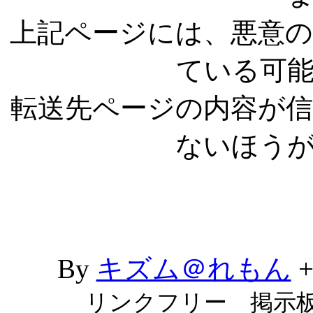
上記ページには、悪意
ている可
転送先ページの内容が
ないほう
By
キズム＠れもん
リンクフリー 掲示