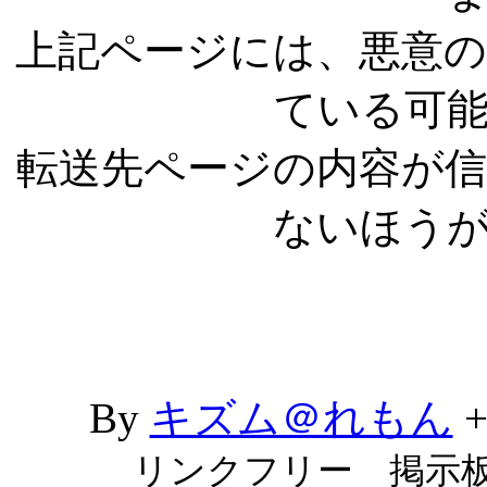
上記ページには、悪意
ている可
転送先ページの内容が
ないほう
By
キズム＠れもん
リンクフリー 掲示