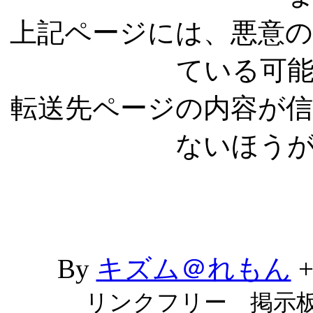
上記ページには、悪意
ている可
転送先ページの内容が
ないほう
By
キズム＠れもん
リンクフリー 掲示