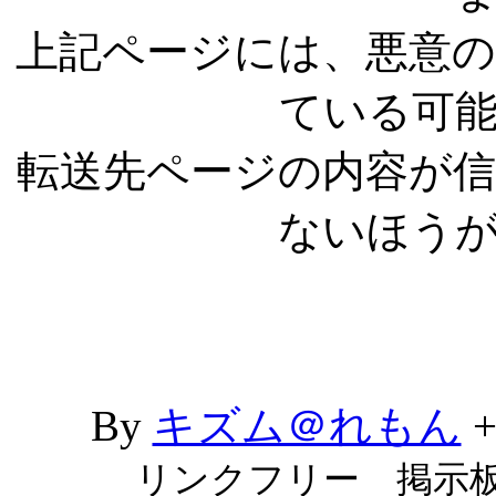
上記ページには、悪意
ている可
転送先ページの内容が
ないほう
By
キズム＠れもん
リンクフリー 掲示