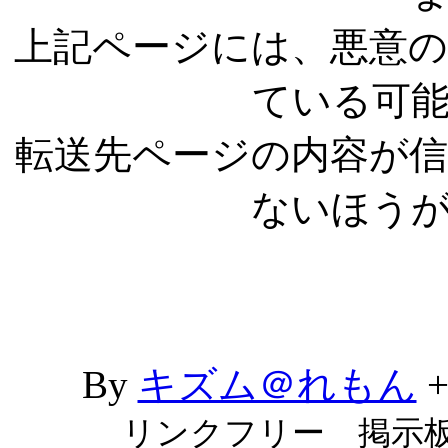
上記ページには、悪意
ている可
転送先ページの内容が
ないほう
By
キズム＠れもん
リンクフリー 掲示