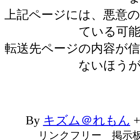
上記ページには、悪意
ている可
転送先ページの内容が
ないほう
By
キズム＠れもん
リンクフリー 掲示