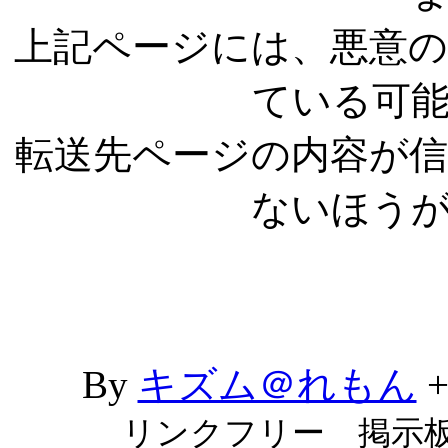
上記ページには、悪意
ている可
転送先ページの内容が
ないほう
By
キズム＠れもん
リンクフリー 掲示