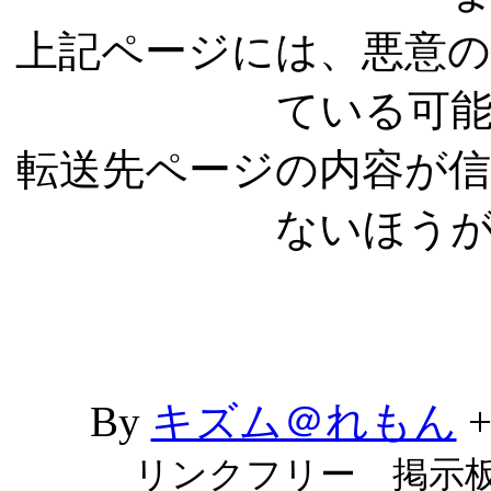
上記ページには、悪意
ている可
転送先ページの内容が
ないほう
By
キズム＠れもん
リンクフリー 掲示