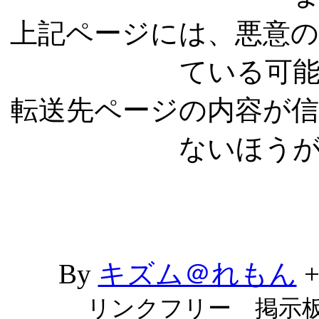
上記ページには、悪意
ている可
転送先ページの内容が
ないほう
By
キズム＠れもん
リンクフリー 掲示