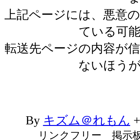
上記ページには、悪意
ている可
転送先ページの内容が
ないほう
By
キズム＠れもん
リンクフリー 掲示