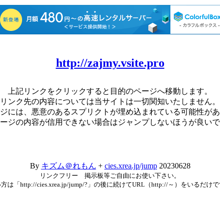
http://zajmy.vsite.pro
上記リンクをクリックすると目的のページへ移動します。
リンク先の内容については当サイトは一切関知いたしません。
ジには、悪意のあるスプリクトが埋め込まれている可能性があ
ージの内容が信用できない場合はジャンプしないほうが良いで
By
キズム＠れもん
+
cies.xrea.jp/jump
20230628
リンクフリー 掲示板等ご自由にお使い下さい。
方は「http://cies.xrea.jp/jump/?」の後に続けてURL（http://～）をいるだけ