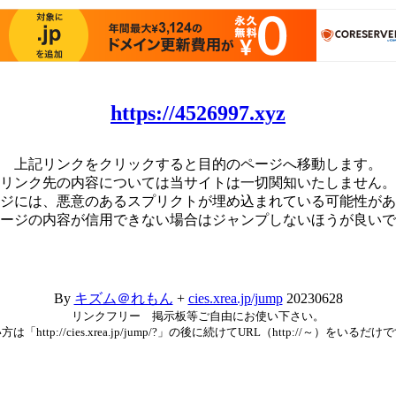
https://4526997.xyz
上記リンクをクリックすると目的のページへ移動します。
リンク先の内容については当サイトは一切関知いたしません。
ジには、悪意のあるスプリクトが埋め込まれている可能性があ
ージの内容が信用できない場合はジャンプしないほうが良いで
By
キズム＠れもん
+
cies.xrea.jp/jump
20230628
リンクフリー 掲示板等ご自由にお使い下さい。
方は「http://cies.xrea.jp/jump/?」の後に続けてURL（http://～）をいるだけ