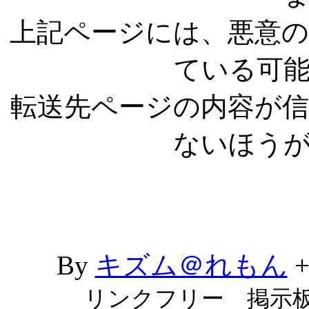
上記ページには、悪意
ている可
転送先ページの内容が
ないほう
By
キズム＠れもん
リンクフリー 掲示