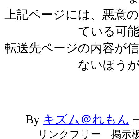
上記ページには、悪意
ている可
転送先ページの内容が
ないほう
By
キズム＠れもん
リンクフリー 掲示