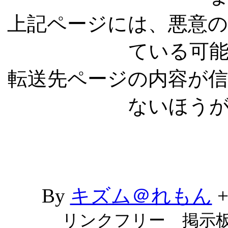
上記ページには、悪意
ている可
転送先ページの内容が
ないほう
By
キズム＠れもん
リンクフリー 掲示