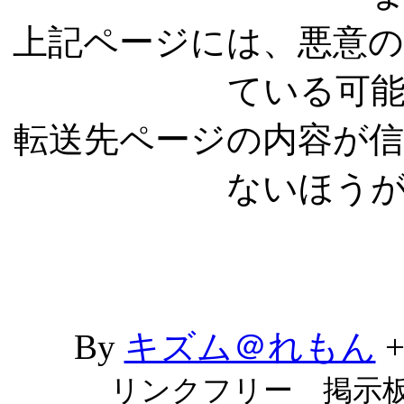
上記ページには、悪意
ている可
転送先ページの内容が
ないほう
By
キズム＠れもん
リンクフリー 掲示