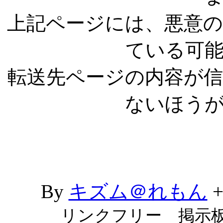
上記ページには、悪意
ている可
転送先ページの内容が
ないほう
By
キズム＠れもん
リンクフリー 掲示