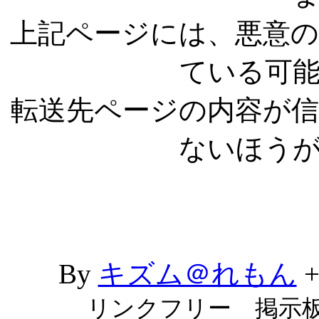
上記ページには、悪意
ている可
転送先ページの内容が
ないほう
By
キズム＠れもん
リンクフリー 掲示