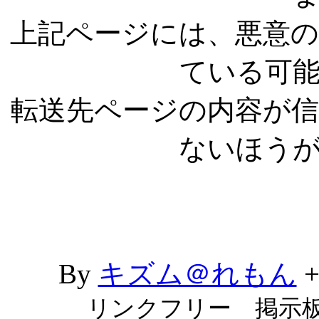
上記ページには、悪意
ている可
転送先ページの内容が
ないほう
By
キズム＠れもん
リンクフリー 掲示