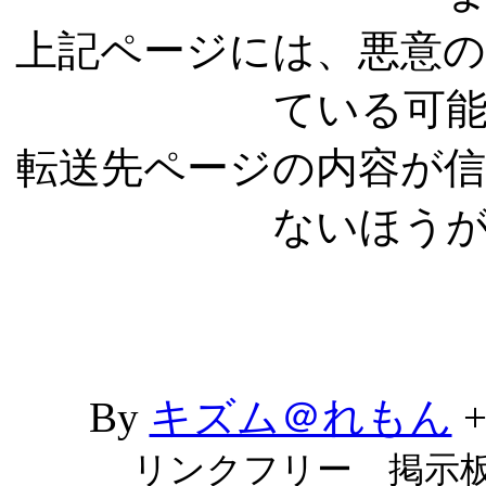
上記ページには、悪意
ている可
転送先ページの内容が
ないほう
By
キズム＠れもん
リンクフリー 掲示