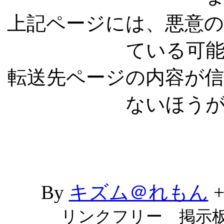
上記ページには、悪意
ている可
転送先ページの内容が
ないほう
By
キズム＠れもん
リンクフリー 掲示