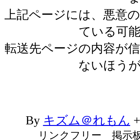
上記ページには、悪意
ている可
転送先ページの内容が
ないほう
By
キズム＠れもん
リンクフリー 掲示