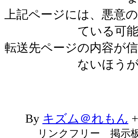
上記ページには、悪意
ている可
転送先ページの内容が
ないほう
By
キズム＠れもん
リンクフリー 掲示