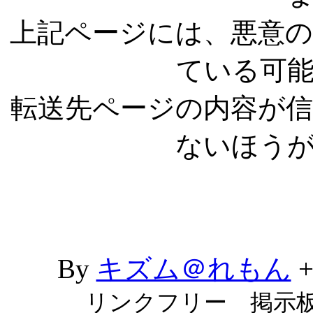
上記ページには、悪意
ている可
転送先ページの内容が
ないほう
By
キズム＠れもん
リンクフリー 掲示