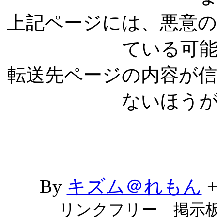
上記ページには、悪意
ている可
転送先ページの内容が
ないほう
By
キズム＠れもん
リンクフリー 掲示