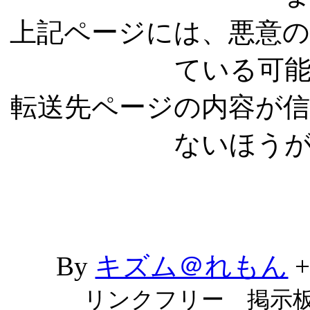
上記ページには、悪意
ている可
転送先ページの内容が
ないほう
By
キズム＠れもん
リンクフリー 掲示