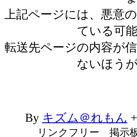
上記ページには、悪意
ている可
転送先ページの内容が
ないほう
By
キズム＠れもん
リンクフリー 掲示