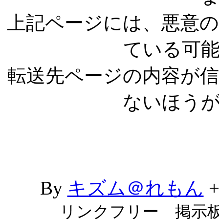
上記ページには、悪意
ている可
転送先ページの内容が
ないほう
By
キズム＠れもん
リンクフリー 掲示