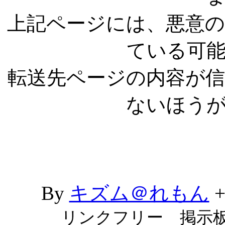
上記ページには、悪意
ている可
転送先ページの内容が
ないほう
By
キズム＠れもん
リンクフリー 掲示