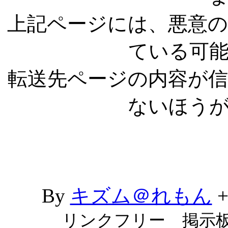
上記ページには、悪意
ている可
転送先ページの内容が
ないほう
By
キズム＠れもん
リンクフリー 掲示