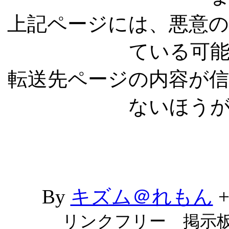
上記ページには、悪意
ている可
転送先ページの内容が
ないほう
By
キズム＠れもん
リンクフリー 掲示