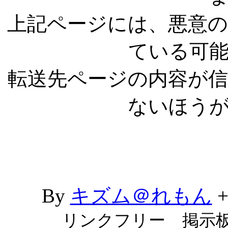
上記ページには、悪意
ている可
転送先ページの内容が
ないほう
By
キズム＠れもん
リンクフリー 掲示