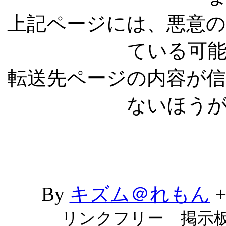
上記ページには、悪意
ている可
転送先ページの内容が
ないほう
By
キズム＠れもん
リンクフリー 掲示