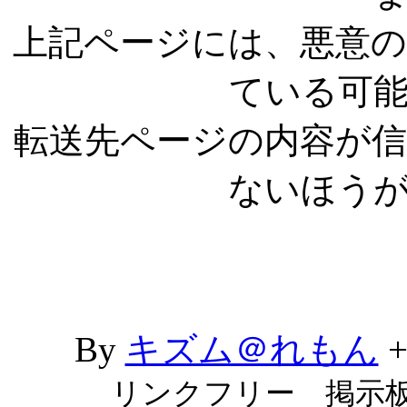
上記ページには、悪意
ている可
転送先ページの内容が
ないほう
By
キズム＠れもん
リンクフリー 掲示