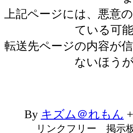
上記ページには、悪意
ている可
転送先ページの内容が
ないほう
By
キズム＠れもん
リンクフリー 掲示