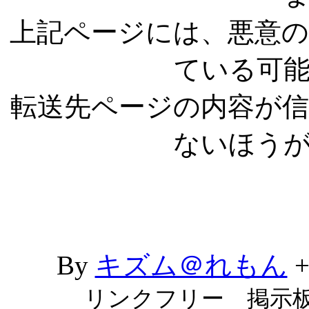
上記ページには、悪意
ている可
転送先ページの内容が
ないほう
By
キズム＠れもん
リンクフリー 掲示