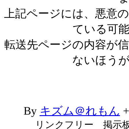
上記ページには、悪意
ている可
転送先ページの内容が
ないほう
By
キズム＠れもん
リンクフリー 掲示